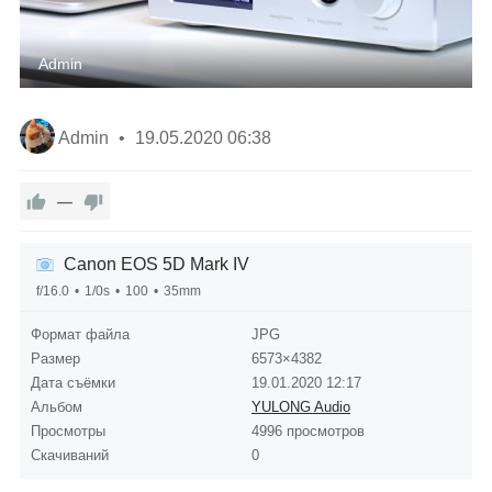
Admin
Admin
19.05.2020
06:38
—
Canon EOS 5D Mark IV
f/16.0
1/0s
100
35mm
Формат файла
JPG
Размер
6573×4382
Дата съёмки
19.01.2020
12:17
Альбом
YULONG Audio
Просмотры
4996 просмотров
Скачиваний
0