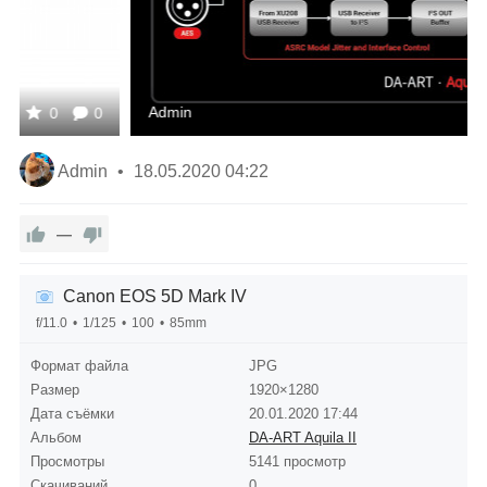
Admin
Admin
18.05.2020
04:22
—
Canon EOS 5D Mark IV
f/11.0
1/125
100
85mm
Формат файла
JPG
Размер
1920×1280
Дата съёмки
20.01.2020
17:44
Альбом
DA-ART Aquila II
Просмотры
5141 просмотр
Скачиваний
0