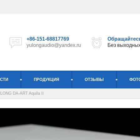
+86-151-68817769
Обращайтесь
yulongaudio@yandex.ru
Без выходны
СТИ
ПРОДУКЦИЯ
ОТЗЫВЫ
ФОТ
LONG DA-ART Aquila II