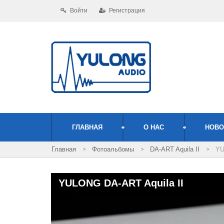
Войти
Регистрация
ГЛАВНАЯ
О НАС
НОВО
Фотоальбомы
DA-ART Aquila II
YU
YULONG DA-ART Aquila II