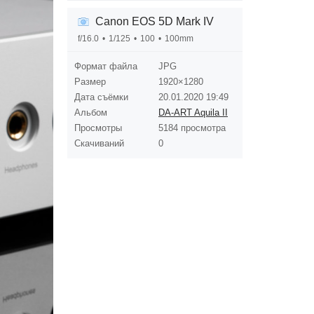
Canon EOS 5D Mark IV
f/16.0
1/125
100
100mm
Формат файла
JPG
Размер
1920×1280
Дата съёмки
20.01.2020
19:49
Альбом
DA-ART Aquila II
Просмотры
5184 просмотра
Скачиваний
0