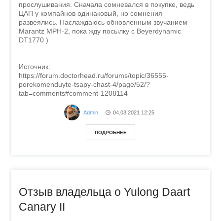
прослушивания. Сначала сомневался в покупке, ведь
ЦАП у компайнов одинаковый, но сомнения
развеялись. Наслаждаюсь обновленным звучанием
Marantz MPH-2, пока жду посылку с Beyerdynamic
DT1770 )
Источник:
https://forum.doctorhead.ru/forums/topic/36555-
porekomenduyte-tsapy-chast-4/page/52/?
tab=comments#comment-1208114
Admin
04.03.2021
12:25
ПОДРОБНЕЕ
Отзыв владельца о Yulong Daart
Canary II