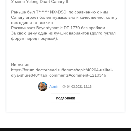
У меня Yulong Daart Canary II.
Раньше был T******* NX4DSD, по сравнению с ним
Canary играет более музыкально и качественно, хотя у
них один и тот же чип.
Раскачивает Beyerdynamic DT 1770 без проблем.
За свою цену один из лучших вариантов (долго гуглил
форум перед покупкой).
Источник:
https://forum.doctorhead.ru/forums/topic/40204-usilitel-
dlya-shure840/?tab=comments#comment-1210346
Admin
04.03.2021
12:13
ПОДРОБНЕЕ