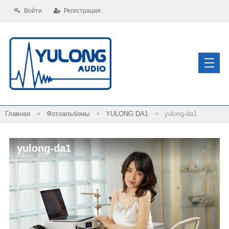
Войти
Регистрация
Фотоальбомы
YULONG DA1
yulong-da1
yulong-da1