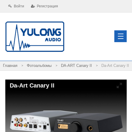
Войти
Регистрация
Фотоальбомы
DA-ART Canary II
Da-Art Canary II
Da-Art Canary II