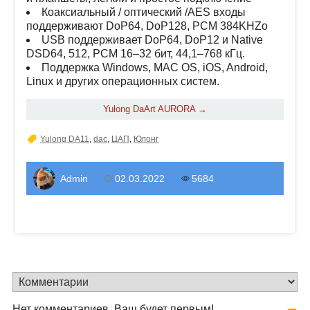
Коаксиальный / оптический /AES входы
поддерживают DoP64, DoP128, PCM 384KHZo
USB поддерживает DoP64, DoP12 и Native
DSD64, 512, PCM 16–32 бит, 44,1–768 кГц.
Поддержка Windows, MAC OS, iOS, Android,
Linux и других операционных систем.
Yulong DaArt AURORA →
Yulong DA11
,
dac
,
ЦАП
,
Юлонг
Admin
02.03.2022
5684
Нет комментариев. Ваш будет первым!